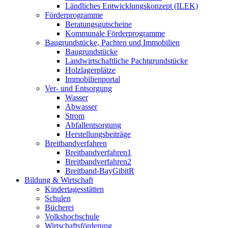
Ländliches Entwicklungskonzept (ILEK)
Förderprogramme
Beratungsgutscheine
Kommunale Förderprogramme
Baugrundstücke, Pachten und Immobilien
Baugrundstücke
Landwirtschaftliche Pachtgrundstücke
Holzlagerplätze
Immobilienportal
Ver- und Entsorgung
Wasser
Abwasser
Strom
Abfallentsorgung
Herstellungsbeiträge
Breitbandverfahren
Breitbandverfahren1
Breitbandverfahren2
Breitband-BayGibitR
Bildung & Wirtschaft
Kindertagesstätten
Schulen
Bücherei
Volkshochschule
Wirtschaftsförderung