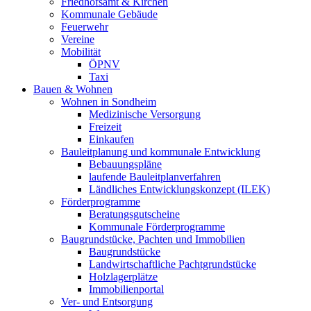
Friedhofsamt & Kirchen
Kommunale Gebäude
Feuerwehr
Vereine
Mobilität
ÖPNV
Taxi
Bauen & Wohnen
Wohnen in Sondheim
Medizinische Versorgung
Freizeit
Einkaufen
Bauleitplanung und kommunale Entwicklung
Bebauungspläne
laufende Bauleitplanverfahren
Ländliches Entwicklungskonzept (ILEK)
Förderprogramme
Beratungsgutscheine
Kommunale Förderprogramme
Baugrundstücke, Pachten und Immobilien
Baugrundstücke
Landwirtschaftliche Pachtgrundstücke
Holzlagerplätze
Immobilienportal
Ver- und Entsorgung