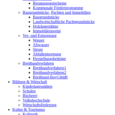
Beratungsgutscheine
Kommunale Förderprogramme
Baugrundstücke, Pachten und Immobilien
Baugrundstücke
Landwirtschaftliche Pachtgrundstücke
Holzlagerplätze
Immobilienportal
Ver- und Entsorgung
Wasser
Abwasser
Strom
Abfallentsorgung
Herstellungsbeiträge
Breitbandverfahren
Breitbandverfahren1
Breitbandverfahren2
Breitband-BayGibitR
Bildung & Wirtschaft
Kindertagesstätten
Schulen
Bücherei
Volkshochschule
Wirtschaftsförderung
Kultur & Tourismus
Kulinarik