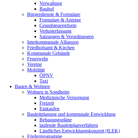
Verwaltung
Bauhof
Bürgerdienste & Formulare
Formulare & Anträge
Grundsteuerreform
Verlusterfassung
Satzungen & Verordnungen
Interkommunale Allianzen
Friedhofsamt & Kirchen
Kommunale Gebäude
Feuerwehr
Vereine
Mobilität
ÖPNV
Taxi
Bauen & Wohnen
Wohnen in Sondheim
Medizinische Versorgung
Freizeit
Einkaufen
Bauleitplanung und kommunale Entwicklung
Bebauungspläne
laufende Bauleitplanverfahren
Ländliches Entwicklungskonzept (ILEK)
Förderprogramme