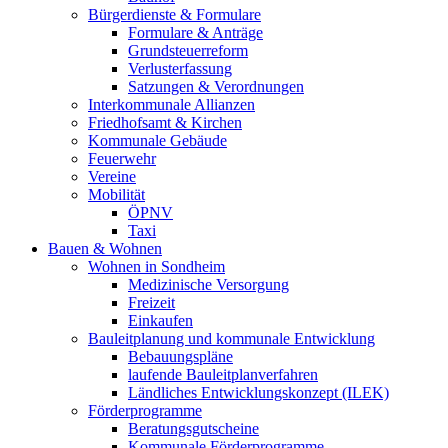
Bürgerdienste & Formulare
Formulare & Anträge
Grundsteuerreform
Verlusterfassung
Satzungen & Verordnungen
Interkommunale Allianzen
Friedhofsamt & Kirchen
Kommunale Gebäude
Feuerwehr
Vereine
Mobilität
ÖPNV
Taxi
Bauen & Wohnen
Wohnen in Sondheim
Medizinische Versorgung
Freizeit
Einkaufen
Bauleitplanung und kommunale Entwicklung
Bebauungspläne
laufende Bauleitplanverfahren
Ländliches Entwicklungskonzept (ILEK)
Förderprogramme
Beratungsgutscheine
Kommunale Förderprogramme