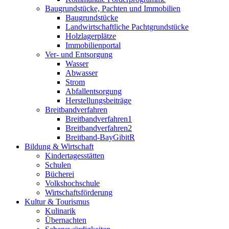
Baugrundstücke, Pachten und Immobilien
Baugrundstücke
Landwirtschaftliche Pachtgrundstücke
Holzlagerplätze
Immobilienportal
Ver- und Entsorgung
Wasser
Abwasser
Strom
Abfallentsorgung
Herstellungsbeiträge
Breitbandverfahren
Breitbandverfahren1
Breitbandverfahren2
Breitband-BayGibitR
Bildung & Wirtschaft
Kindertagesstätten
Schulen
Bücherei
Volkshochschule
Wirtschaftsförderung
Kultur & Tourismus
Kulinarik
Übernachten